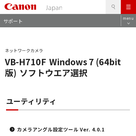
検
このページの本文へ
メ
索
ロ
ニ
menu
サポート
ー
ュ
カ
ー
ル
ナ
ビ
ネットワークカメラ
VB-H710F
Windows 7 (64bit
版)
ソフトウエア選択
ユーティリティ
カメラアングル設定ツール Ver. 4.0.1