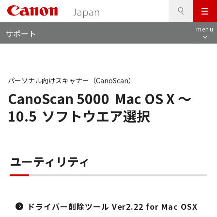
検
このページの本文へ
メ
索
ロ
ニ
menu
サポート
ー
ュ
カ
ー
ル
ナ
ビ
パーソナル向けスキャナー（CanoScan）
CanoScan 5000
Mac OS X ～
10.5
ソフトウエア選択
ユーティリティ
ドライバー削除ツール Ver2.22 for Mac OSX