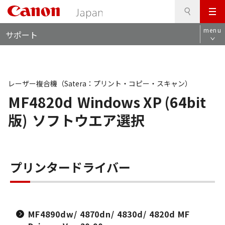
検
このページの本文へ
メ
索
ロ
ニ
menu
サポート
ー
ュ
カ
ー
ル
ナ
ビ
レーザー複合機（Satera：プリント・コピー・スキャン）
MF4820d
Windows XP (64bit
版)
ソフトウエア選択
プリンタードライバー
MF4890dw/ 4870dn/ 4830d/ 4820d MF