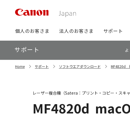
グ
個人のお客さま
法人のお客さま
サポート
ロ
ー
ロ
サポート
バ
よ
ー
ル
カ
ナ
サ
ル
Home
サポート
ソフトウエアダウンロード
MF4820
イ
ビ
ナ
ト
ビ
内
の
現
レーザー複合機（Satera：プリント・コピー・スキ
在
位
MF4820d
macO
置