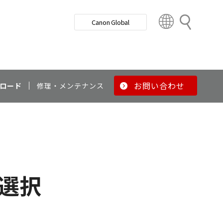
検
Canon Global
索
C
o
u
n
t
r
お問い合わせ
ロード
修理・メンテナンス
y
&
R
e
g
i
o
選択
n