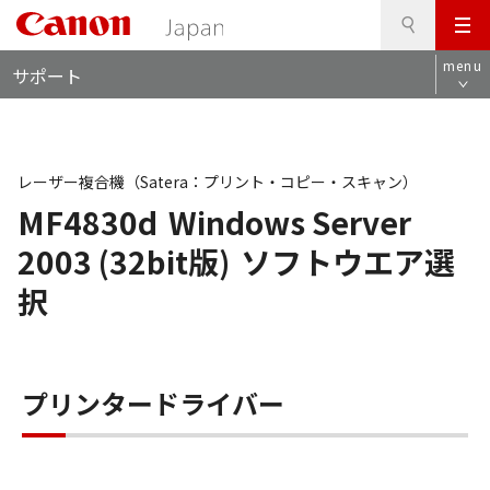
検
このページの本文へ
メ
索
ロ
ニ
menu
サポート
ー
ュ
カ
ー
ル
ナ
ビ
レーザー複合機（Satera：プリント・コピー・スキャン）
MF4830d
Windows Server
2003 (32bit版)
ソフトウエア選
択
プリンタードライバー