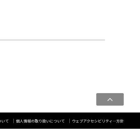
ペ
ー
ジ
ト
ついて
個人情報の取り扱いについて
ウェブアクセシビリティ―方針
ッ
プ