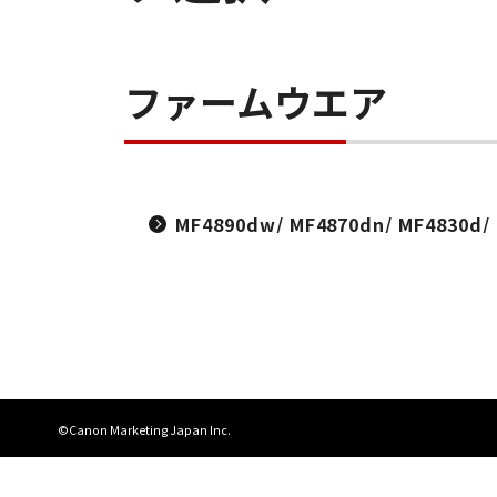
ファームウエア
MF4890dw/ MF4870dn/ MF4830d
©Canon Marketing Japan Inc.