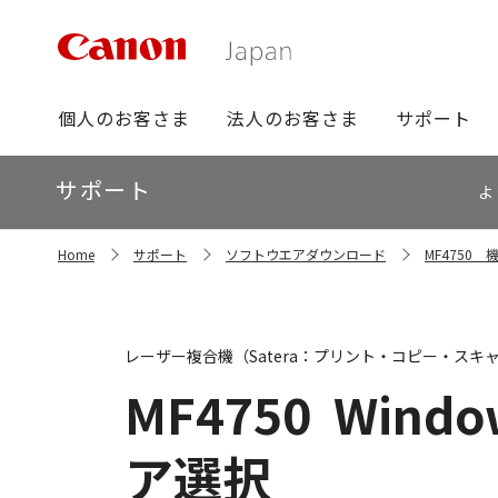
グ
個人のお客さま
法人のお客さま
サポート
ロ
ー
ロ
サポート
バ
よ
ー
ル
カ
ナ
サ
ル
Home
サポート
ソフトウエアダウンロード
MF4750
イ
ビ
ナ
ト
ビ
内
の
現
レーザー複合機（Satera：プリント・コピー・スキ
在
位
MF4750
Window
置
ア選択