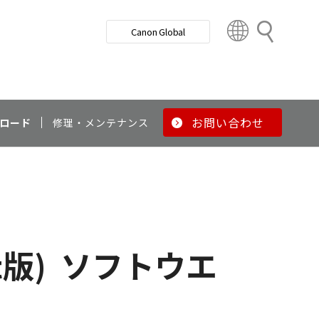
検
Canon Global
索
C
o
u
n
t
r
お問い合わせ
ロード
修理・メンテナンス
y
&
R
e
g
i
o
t版)
ソフトウエ
n