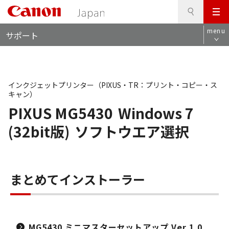
検
このページの本文へ
メ
索
ロ
ニ
menu
サポート
ー
ュ
カ
ー
ル
ナ
ビ
インクジェットプリンター（PIXUS・TR：プリント・コピー・ス
キャン）
PIXUS MG5430
Windows 7
(32bit版)
ソフトウエア選択
まとめてインストーラー
MG5430 ミニマスターセットアップ Ver.1.0