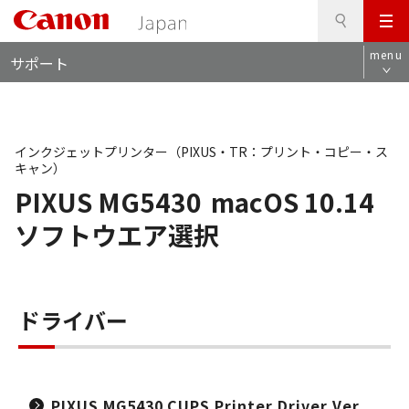
検
このページの本文へ
メ
索
ロ
ニ
menu
サポート
ー
ュ
カ
ー
ル
ナ
ビ
インクジェットプリンター（PIXUS・TR：プリント・コピー・ス
キャン）
PIXUS MG5430
macOS 10.14
ソフトウエア選択
ドライバー
PIXUS MG5430 CUPS Printer Driver Ver.