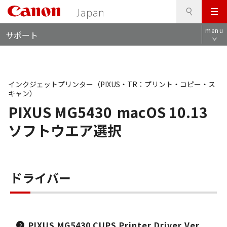
検
このページの本文へ
メ
索
ロ
ニ
menu
サポート
ー
ュ
カ
ー
ル
ナ
ビ
インクジェットプリンター（PIXUS・TR：プリント・コピー・ス
キャン）
PIXUS MG5430
macOS 10.13
ソフトウエア選択
ドライバー
PIXUS MG5430 CUPS Printer Driver Ver.