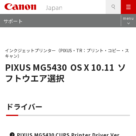
検
このページの本文へ
メ
索
ロ
ニ
menu
サポート
ー
ュ
カ
ー
ル
ナ
ビ
インクジェットプリンター（PIXUS・TR：プリント・コピー・ス
キャン）
PIXUS MG5430
OS X 10.11
ソ
フトウエア選択
ドライバー
PIXUS MG5430 CUPS Printer Driver Ver.