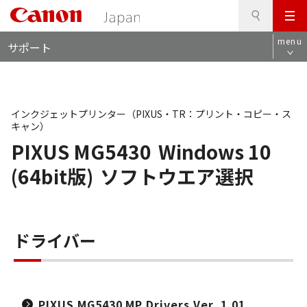
検
このページの本文へ
メ
索
ロ
ニ
menu
サポート
ー
ュ
カ
ー
ル
ナ
ビ
インクジェットプリンター（PIXUS・TR：プリント・コピー・ス
キャン）
PIXUS MG5430
Windows 10
(64bit版)
ソフトウエア選択
ドライバー
PIXUS MG5430 MP Drivers Ver. 1.01