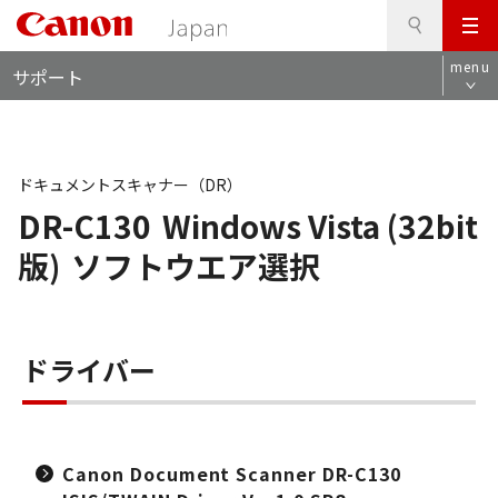
検
このページの本文へ
メ
索
ロ
ニ
menu
サポート
ー
ュ
カ
ー
ル
ナ
ビ
ドキュメントスキャナー（DR）
DR-C130
Windows Vista (32bit
版)
ソフトウエア選択
ドライバー
Canon Document Scanner DR-C130