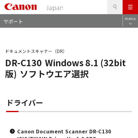
検
このページの本文へ
メ
索
ロ
ニ
menu
サポート
ー
ュ
カ
ー
ル
ナ
ビ
ドキュメントスキャナー（DR）
DR-C130
Windows 8.1 (32bit
版)
ソフトウエア選択
ドライバー
Canon Document Scanner DR-C130