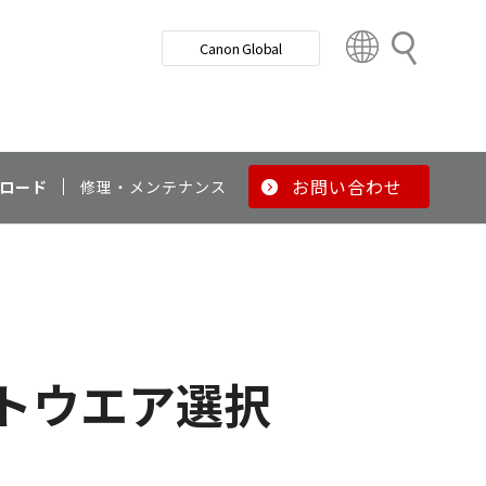
検
Canon Global
索
C
o
u
n
t
r
お問い合わせ
ロード
修理・メンテナンス
y
&
R
e
g
i
o
トウエア選択
n