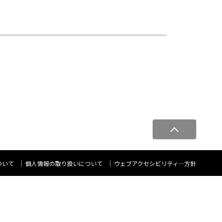
ペ
ー
ジ
ト
ついて
個人情報の取り扱いについて
ウェブアクセシビリティ―方針
ッ
プ
へ