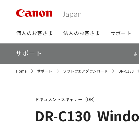
グ
個人のお客さま
法人のお客さま
サポート
ロ
ー
ロ
サポート
バ
よ
ー
ル
カ
ナ
サ
ル
Home
サポート
ソフトウエアダウンロード
DR-C13
イ
ビ
ナ
ト
ビ
内
の
現
ドキュメントスキャナー（DR）
在
位
DR-C130
Windo
置