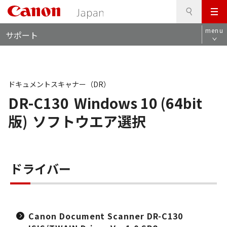
検
このページの本文へ
メ
索
ロ
ニ
menu
サポート
ー
ュ
カ
ー
ル
ナ
ビ
ドキュメントスキャナー（DR）
DR-C130
Windows 10 (64bit
版)
ソフトウエア選択
ドライバー
Canon Document Scanner DR-C130