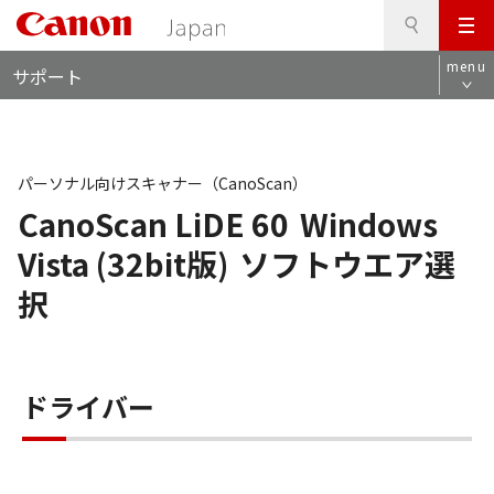
検
このページの本文へ
メ
索
ロ
ニ
menu
サポート
ー
ュ
カ
ー
ル
ナ
ビ
パーソナル向けスキャナー（CanoScan）
CanoScan LiDE 60
Windows
Vista (32bit版)
ソフトウエア選
択
ドライバー