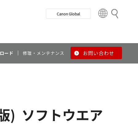
検
Canon Global
索
C
o
u
n
t
r
お問い合わせ
ロード
修理・メンテナンス
y
&
R
e
g
i
o
t版)
ソフトウエア
n