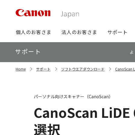
グ
個人のお客さま
法人のお客さま
サポート
ロ
ー
ロ
サポート
バ
よ
ー
ル
カ
ナ
サ
ル
Home
サポート
ソフトウエアダウンロード
CanoSca
イ
ビ
ナ
ト
ビ
内
の
現
パーソナル向けスキャナー（CanoScan）
在
位
CanoScan LiDE 
置
選択