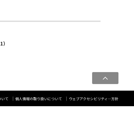
5.1）
ペ
ー
ジ
ト
ついて
個人情報の取り扱いについて
ウェブアクセシビリティ―方針
ッ
プ
へ