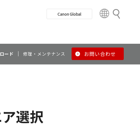
検
Canon Global
索
C
o
u
n
t
r
お問い合わせ
ロード
修理・メンテナンス
y
&
R
e
g
i
o
エア選択
n