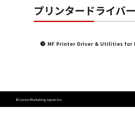
プリンタードライバ
MF Printer Driver & Utilities f
©Canon Marketing Japan Inc.