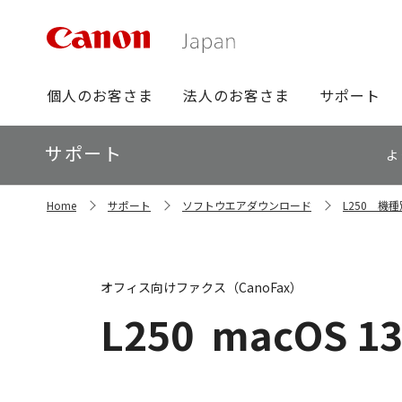
グ
個人のお客さま
法人のお客さま
サポート
ロ
ー
ロ
サポート
バ
よ
ー
ル
カ
ナ
サ
ル
Home
サポート
ソフトウエアダウンロード
L250 機
イ
ビ
ナ
ト
ビ
内
の
現
オフィス向けファクス（CanoFax）
在
位
L250
macOS 13
置