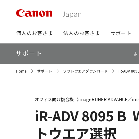
グ
個人のお客さま
法人のお客さま
サポート
ロ
ー
ロ
サポート
バ
よ
ー
ル
カ
ナ
サ
ル
Home
サポート
ソフトウエアダウンロード
iR-ADV 
イ
ビ
ナ
ト
ビ
内
の
現
オフィス向け複合機（imageRUNER ADVANCE／ima
在
位
iR-ADV 8095 B
置
トウエア選択