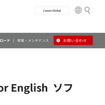
検
Canon Global
索
C
o
u
n
t
r
お問い合わせ
ロード
修理・メンテナンス
y
&
R
e
g
i
o
or English
ソフ
n