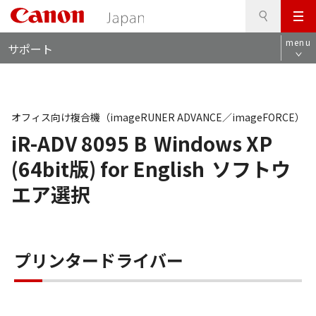
検
このページの本文へ
メ
索
ロ
ニ
menu
サポート
ー
ュ
カ
ー
ル
ナ
ビ
オフィス向け複合機（imageRUNER ADVANCE／imageFORCE）
iR-ADV 8095 B
Windows XP
(64bit版) for English
ソフトウ
エア選択
プリンタードライバー