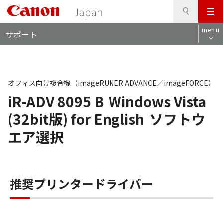
検
このページの本文へ
メ
索
ロ
ニ
menu
サポート
ー
ュ
カ
ー
ル
ナ
ビ
オフィス向け複合機（imageRUNER ADVANCE／imageFORCE）
iR-ADV 8095 B
Windows Vista
(32bit版) for English
ソフトウ
エア選択
推奨プリンタードライバー