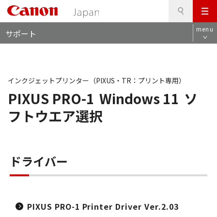
検
このページの本文へ
メ
索
ロ
ニ
menu
サポート
ー
ュ
カ
ー
ル
ナ
ビ
インクジェットプリンター（PIXUS・TR：プリント専用）
PIXUS PRO-1
Windows 11
ソ
フトウエア選択
ドライバー
PIXUS PRO-1 Printer Driver Ver.2.03