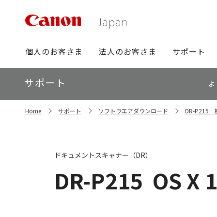
グ
個人のお客さま
法人のお客さま
サポート
ロ
ー
ロ
サポート
バ
よ
ー
ル
カ
ナ
サ
ル
Home
サポート
ソフトウエアダウンロード
DR-P21
イ
ビ
ナ
ト
ビ
内
の
現
ドキュメントスキャナー（DR）
在
位
DR-P215
OS X 
置