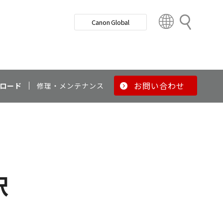
検
Canon Global
索
C
o
u
n
t
r
お問い合わせ
ロード
修理・メンテナンス
y
&
R
e
g
i
o
択
n