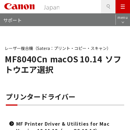
検
このページの本文へ
メ
索
ロ
ニ
menu
サポート
ー
ュ
カ
ー
ル
ナ
ビ
レーザー複合機（Satera：プリント・コピー・スキャン）
MF8040Cn
macOS 10.14
ソフ
トウエア選択
プリンタードライバー
MF Printer Driver & Utilities for Mac