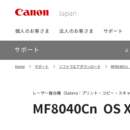
グ
個人のお客さま
法人のお客さま
サポート
ロ
ー
ロ
サポート
バ
よ
ー
ル
カ
ナ
サ
ル
Home
サポート
ソフトウエアダウンロード
MF8040
イ
ビ
ナ
ト
ビ
内
の
現
レーザー複合機（Satera：プリント・コピー・スキ
在
位
MF8040Cn
OS X
置