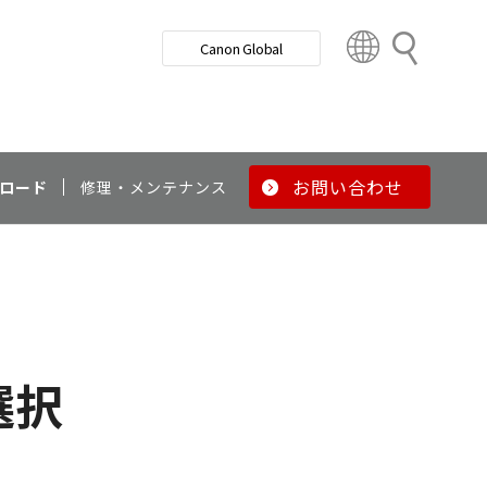
検
Canon Global
索
C
o
u
n
t
r
お問い合わせ
ロード
修理・メンテナンス
y
&
R
e
g
i
o
選択
n