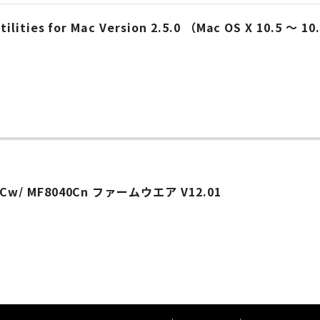
lities for Mac Version 2.5.0 （Mac OS X 10.5 ～ 10.
80Cw/ MF8040Cn ファームウエア V12.01