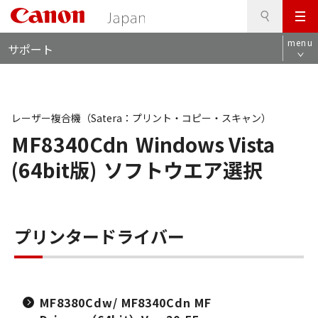
検
このページの本文へ
メ
索
ロ
ニ
menu
サポート
ー
ュ
カ
ー
ル
ナ
ビ
レーザー複合機（Satera：プリント・コピー・スキャン）
MF8340Cdn
Windows Vista
(64bit版)
ソフトウエア選択
プリンタードライバー
MF8380Cdw/ MF8340Cdn MF