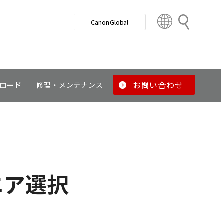
検
Canon Global
索
C
o
u
n
t
r
お問い合わせ
ロード
修理・メンテナンス
y
&
R
e
g
i
o
エア選択
n