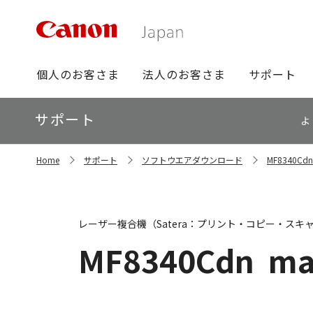
グ
個人のお客さま
法人のお客さま
サポート
ロ
ー
ロ
サポート
バ
よ
ー
ル
カ
ナ
サ
ル
Home
サポート
ソフトウエアダウンロード
MF8340
イ
ビ
ナ
ト
ビ
内
の
現
レーザー複合機（Satera：プリント・コピー・スキ
在
位
MF8340Cdn
ma
置