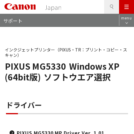
検
このページの本文へ
メ
索
ロ
ニ
menu
サポート
ー
ュ
カ
ー
ル
ナ
ビ
インクジェットプリンター（PIXUS・TR：プリント・コピー・ス
キャン）
PIXUS MG5330
Windows XP
(64bit版)
ソフトウエア選択
ドライバー
PIXUS MG5330 MP Driver Ver. 1.01