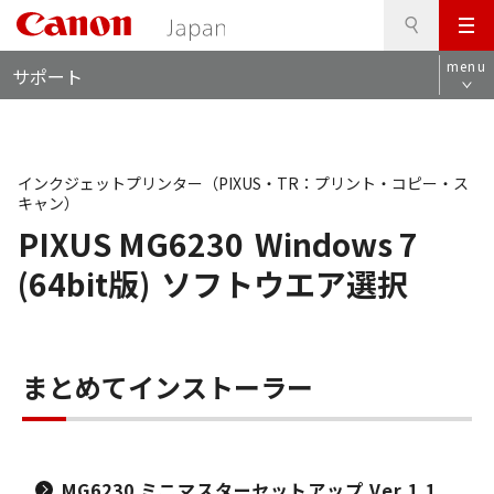
検
このページの本文へ
メ
索
ロ
ニ
menu
サポート
ー
ュ
カ
ー
ル
ナ
ビ
インクジェットプリンター（PIXUS・TR：プリント・コピー・ス
キャン）
PIXUS MG6230
Windows 7
(64bit版)
ソフトウエア選択
まとめてインストーラー
MG6230 ミニマスターセットアップ Ver.1.1