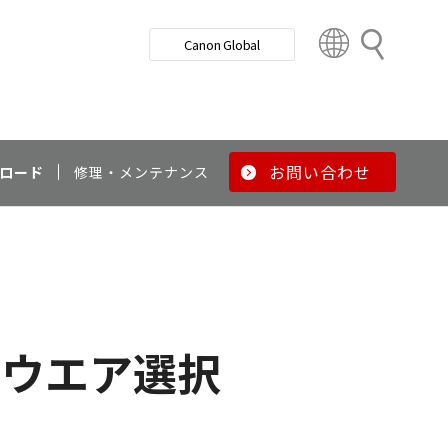
検
Canon Global
索
C
o
u
n
t
r
お問い合わせ
ロード
修理・メンテナンス
y
&
R
e
g
i
o
トウエア選択
n