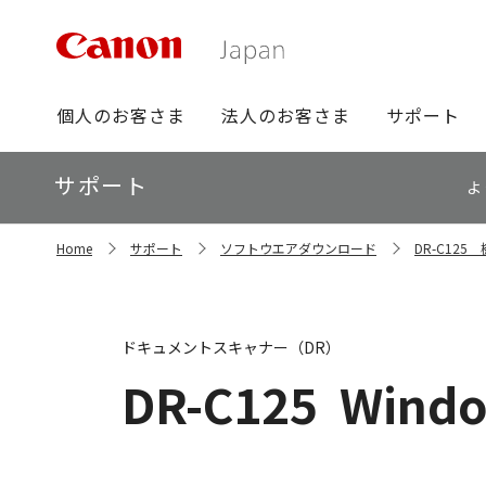
グ
個人のお客さま
法人のお客さま
サポート
ロ
ー
ロ
サポート
バ
よ
ー
ル
カ
ナ
サ
ル
Home
サポート
ソフトウエアダウンロード
DR-C12
イ
ビ
ナ
ト
ビ
内
の
現
ドキュメントスキャナー（DR）
在
位
DR-C125
Windo
置