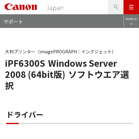
検
このページの本文へ
メ
索
ロ
ニ
menu
サポート
ー
ュ
カ
ー
ル
ナ
ビ
大判プリンター（imagePROGRAPH：インクジェット）
iPF6300S
Windows Server
2008 (64bit版)
ソフトウエア選
択
ドライバー