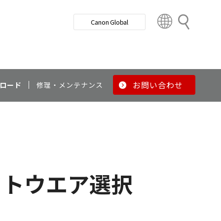
検
Canon Global
索
C
o
u
n
t
r
お問い合わせ
ロード
修理・メンテナンス
y
&
R
e
g
i
o
フトウエア選択
n