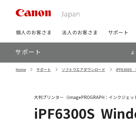
グ
個人のお客さま
法人のお客さま
サポート
ロ
ー
ロ
サポート
バ
よ
ー
ル
カ
ナ
サ
ル
Home
サポート
ソフトウエアダウンロード
iPF630
イ
ビ
ナ
ト
ビ
内
の
現
大判プリンター（imagePROGRAPH：インクジェッ
在
位
iPF6300S
Wind
置