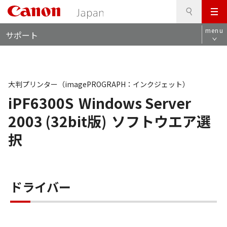
検
このページの本文へ
メ
索
ロ
ニ
menu
サポート
ー
ュ
カ
ー
ル
ナ
ビ
大判プリンター（imagePROGRAPH：インクジェット）
iPF6300S
Windows Server
2003 (32bit版)
ソフトウエア選
択
ドライバー