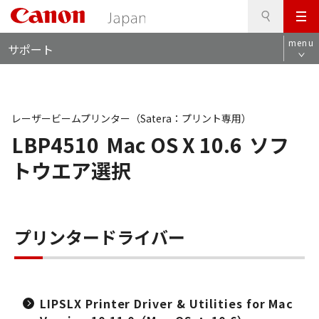
検
このページの本文へ
メ
索
ロ
ニ
menu
サポート
ー
ュ
カ
ー
ル
ナ
ビ
レーザービームプリンター（Satera：プリント専用）
LBP4510
Mac OS X 10.6
ソフ
トウエア選択
プリンタードライバー
LIPSLX Printer Driver & Utilities for Mac