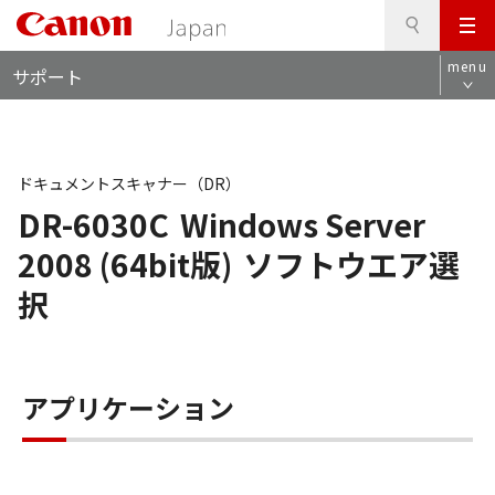
検
このページの本文へ
メ
索
ロ
ニ
menu
サポート
ー
ュ
カ
ー
ル
ナ
ビ
ドキュメントスキャナー（DR）
DR-6030C
Windows Server
2008 (64bit版)
ソフトウエア選
択
アプリケーション