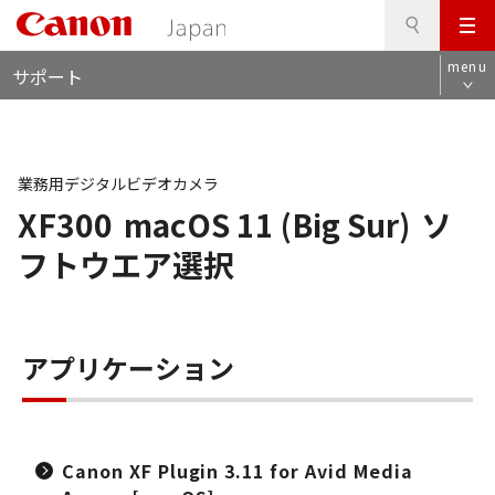
検
このページの本文へ
メ
索
ロ
ニ
menu
サポート
ー
ュ
カ
ー
ル
ナ
ビ
業務用デジタルビデオカメラ
XF300
macOS 11 (Big Sur)
ソ
フトウエア選択
アプリケーション
Canon XF Plugin 3.11 for Avid Media