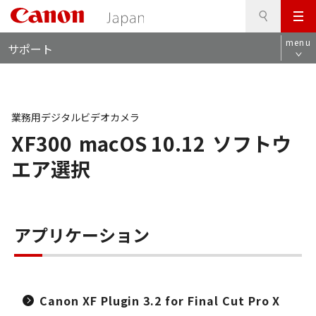
検
このページの本文へ
メ
索
ロ
ニ
menu
サポート
ー
ュ
カ
ー
ル
ナ
ビ
業務用デジタルビデオカメラ
XF300
macOS 10.12
ソフトウ
エア選択
アプリケーション
Canon XF Plugin 3.2 for Final Cut Pro X