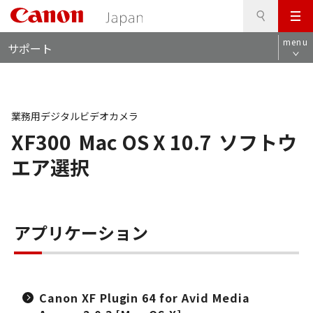
検
このページの本文へ
メ
索
ロ
ニ
menu
サポート
ー
ュ
カ
ー
ル
ナ
ビ
業務用デジタルビデオカメラ
XF300
Mac OS X 10.7
ソフトウ
エア選択
アプリケーション
Canon XF Plugin 64 for Avid Media