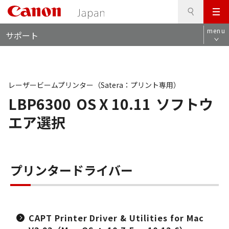
検
このページの本文へ
メ
索
ロ
ニ
menu
サポート
ー
ュ
カ
ー
ル
ナ
ビ
レーザービームプリンター（Satera：プリント専用）
LBP6300
OS X 10.11
ソフトウ
エア選択
プリンタードライバー
CAPT Printer Driver & Utilities for Mac