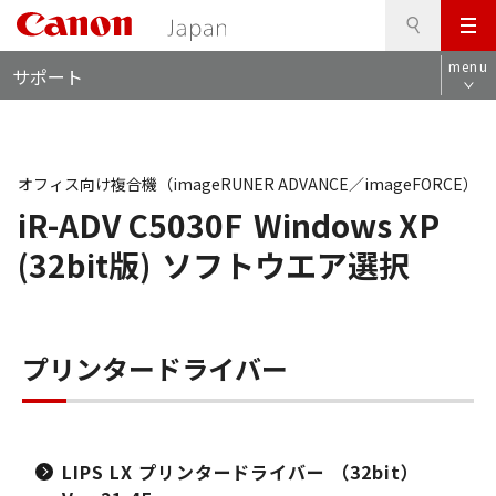
検
このページの本文へ
メ
索
ロ
ニ
menu
サポート
ー
ュ
カ
ー
ル
ナ
ビ
オフィス向け複合機（imageRUNER ADVANCE／imageFORCE）
iR-ADV C5030F
Windows XP
(32bit版)
ソフトウエア選択
プリンタードライバー
LIPS LX プリンタードライバー （32bit）