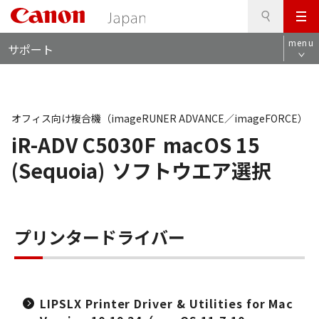
検
このページの本文へ
メ
索
ロ
ニ
menu
サポート
ー
ュ
カ
ー
ル
ナ
ビ
オフィス向け複合機（imageRUNER ADVANCE／imageFORCE）
iR-ADV C5030F
macOS 15
(Sequoia)
ソフトウエア選択
プリンタードライバー
LIPSLX Printer Driver & Utilities for Mac