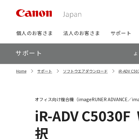
グ
個人のお客さま
法人のお客さま
サポート
ロ
ー
ロ
サポート
バ
よ
ー
ル
カ
ナ
サ
ル
Home
サポート
ソフトウエアダウンロード
iR-ADV 
イ
ビ
ナ
ト
ビ
内
の
現
オフィス向け複合機（imageRUNER ADVANCE／ima
在
位
iR-ADV C5030F
置
択