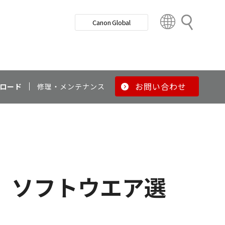
検
Canon Global
索
C
o
u
n
t
r
お問い合わせ
ロード
修理・メンテナンス
y
&
R
e
g
i
o
)
ソフトウエア選
n