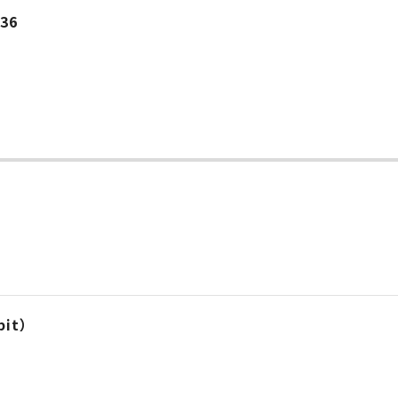
.36
4bit）