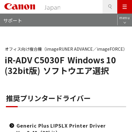
検
このページの本文へ
メ
索
ロ
ニ
menu
サポート
ー
ュ
カ
ー
ル
ナ
ビ
オフィス向け複合機（imageRUNER ADVANCE／imageFORCE）
iR-ADV C5030F
Windows 10
(32bit版)
ソフトウエア選択
推奨プリンタードライバー
Generic Plus LIPSLX Printer Driver