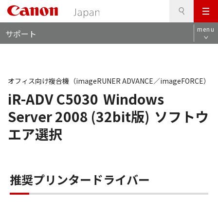
検
このページの本文へ
メ
索
ロ
ニ
menu
サポート
ー
ュ
カ
ー
ル
ナ
ビ
オフィス向け複合機（imageRUNER ADVANCE／imageFORCE）
iR-ADV C5030
Windows
Server 2008 (32bit版)
ソフトウ
エア選択
推奨プリンタードライバー