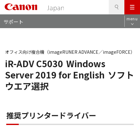
検
このページの本文へ
メ
索
ロ
ニ
menu
サポート
ー
ュ
カ
ー
ル
ナ
ビ
オフィス向け複合機（imageRUNER ADVANCE／imageFORCE）
iR-ADV C5030
Windows
Server 2019 for English
ソフト
ウエア選択
推奨プリンタードライバー