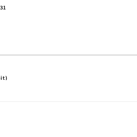
.31
it)