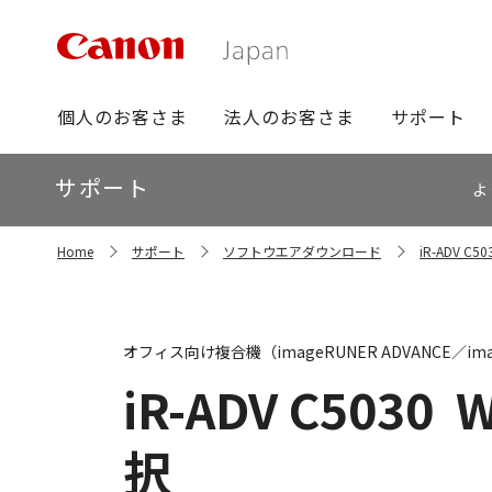
グ
個人のお客さま
法人のお客さま
サポート
ロ
ー
ロ
サポート
バ
よ
ー
ル
カ
ナ
サ
ル
Home
サポート
ソフトウエアダウンロード
iR-ADV 
イ
ビ
ナ
ト
ビ
内
の
現
オフィス向け複合機（imageRUNER ADVANCE／ima
在
位
iR-ADV C5030
W
置
択