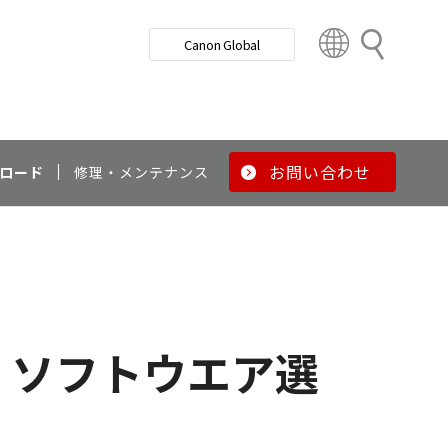
検
Canon Global
索
C
o
u
n
t
r
お問い合わせ
ロード
修理・メンテナンス
y
&
R
e
g
i
o
ソフトウエア選
n