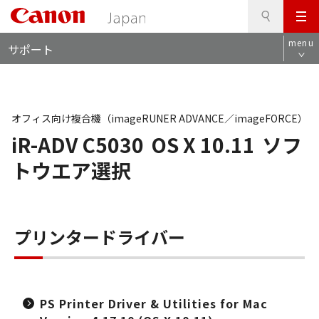
検
このページの本文へ
メ
索
ロ
ニ
menu
サポート
ー
ュ
カ
ー
ル
ナ
ビ
オフィス向け複合機（imageRUNER ADVANCE／imageFORCE）
iR-ADV C5030
OS X 10.11
ソフ
トウエア選択
プリンタードライバー
PS Printer Driver & Utilities for Mac