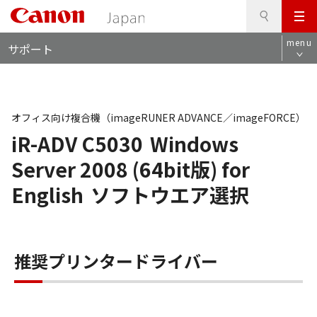
検
このページの本文へ
メ
索
ロ
ニ
menu
サポート
ー
ュ
カ
ー
ル
ナ
ビ
オフィス向け複合機（imageRUNER ADVANCE／imageFORCE）
iR-ADV C5030
Windows
Server 2008 (64bit版) for
English
ソフトウエア選択
推奨プリンタードライバー