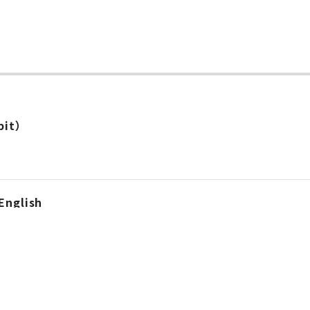
2bit）
English