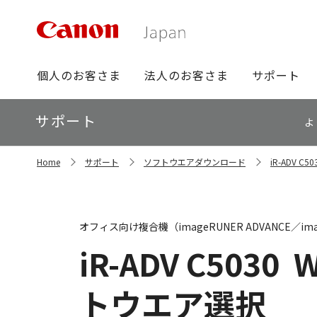
グ
個人のお客さま
法人のお客さま
サポート
ロ
ー
ロ
サポート
バ
よ
ー
ル
カ
ナ
サ
ル
Home
サポート
ソフトウエアダウンロード
iR-ADV 
イ
ビ
ナ
ト
ビ
内
の
現
オフィス向け複合機（imageRUNER ADVANCE／ima
在
位
iR-ADV C5030
W
置
トウエア選択