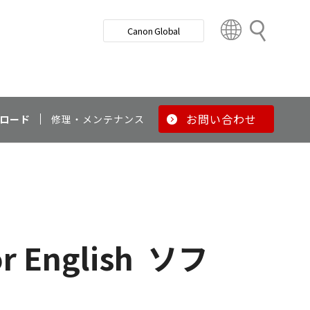
検
Canon Global
索
C
o
u
n
t
r
お問い合わせ
ロード
修理・メンテナンス
y
&
R
e
g
i
o
r English
ソフ
n