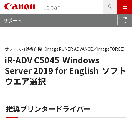
検
このページの本文へ
メ
索
ロ
ニ
menu
サポート
ー
ュ
カ
ー
ル
ナ
ビ
オフィス向け複合機（imageRUNER ADVANCE／imageFORCE）
iR-ADV C5045
Windows
Server 2019 for English
ソフト
ウエア選択
推奨プリンタードライバー